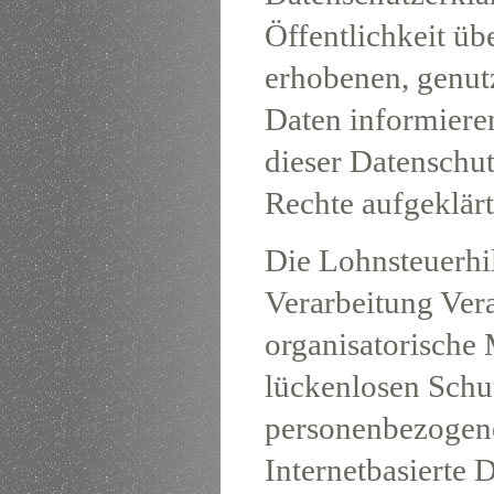
Öffentlichkeit ü
erhobenen, genut
Daten informieren
dieser Datenschu
Rechte aufgeklärt
Die Lohnsteuerhilf
Verarbeitung Vera
organisatorische
lückenlosen Schut
personenbezogene
Internetbasierte 