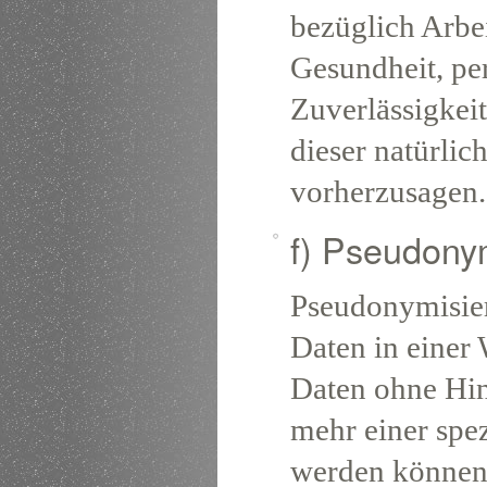
bezüglich Arbei
Gesundheit, per
Zuverlässigkeit
dieser natürlic
vorherzusagen.
f) Pseudony
Pseudonymisier
Daten in einer
Daten ohne Hin
mehr einer spe
werden können,